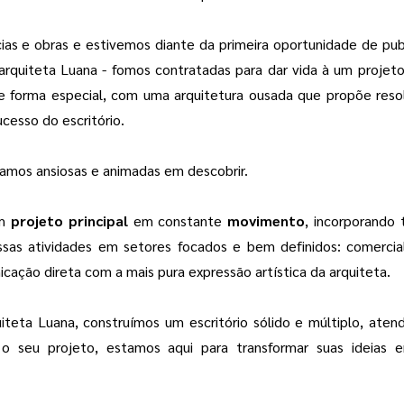
ias e obras e estivemos diante da primeira oportunidade de publ
rquiteta Luana - fomos contratadas para dar vida à um projet
de forma especial, com uma arquitetura ousada que propõe reso
ucesso do escritório.
amos ansiosas e animadas em descobrir.
um
projeto principal
em constante
movimento
, incorporando
sas atividades em setores focados e bem definidos: comercial, 
cação direta com a mais pura expressão artística da arquiteta.
iteta Luana, construímos um escritório sólido e múltiplo, ate
r o seu projeto, estamos aqui para transformar suas ideias